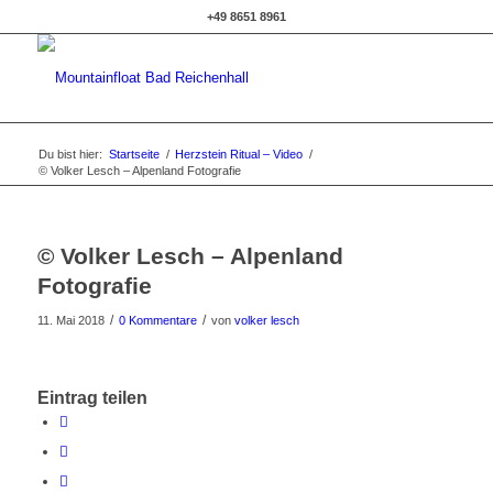
+49 8651 8961
Du bist hier:
Startseite
/
Herzstein Ritual – Video
/
© Volker Lesch – Alpenland Fotografie
© Volker Lesch – Alpenland
Fotografie
/
/
11. Mai 2018
0 Kommentare
von
volker lesch
Eintrag teilen