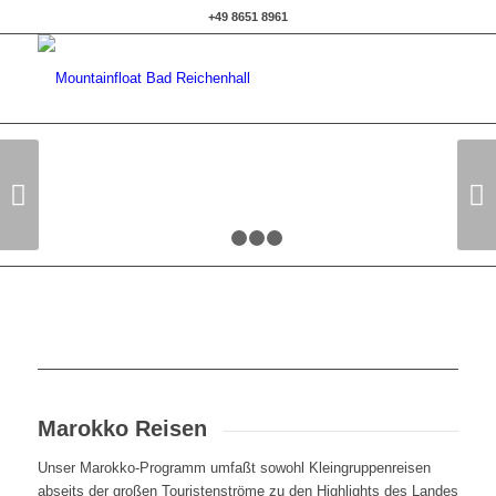
+49 8651 8961
Weiter
1
2
3
4
Marokko Reisen
Unser Marokko-Programm umfaßt sowohl Kleingruppenreisen
abseits der großen Touristenströme zu den Highlights des Landes