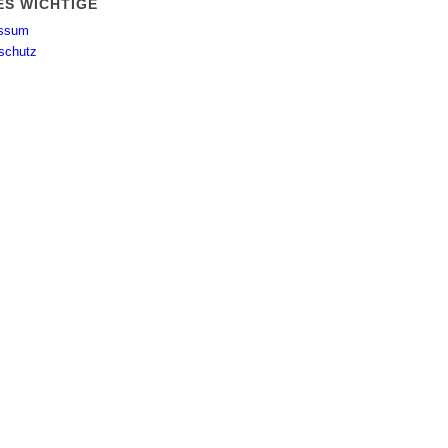
ES WICHTIGE
essum
schutz