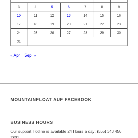
3
4
5
6
7
8
9
10
11
12
13
14
15
16
17
18
19
20
21
22
23
24
25
26
27
28
29
30
31
« Apr.
Sep. »
MOUNTAINFLOAT AUF FACEBOOK
BUSINESS HOURS
Our support Hotline is available 24 Hours a day: (555) 343 456
7891