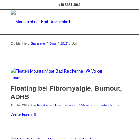
+49 8651 8961
Du bist hier:
Startseite
/
Blog
/
2017
/
Juli
Floating bei Fibromyalgie, Burnout,
ADHS
/
/
13. Juli 2017
in
Rund ums Haus
,
Seminare
,
Videos
von
volker lesch
Weiterlesen