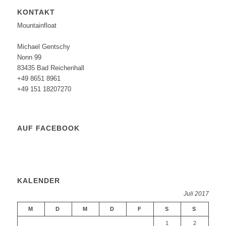
KONTAKT
Mountainfloat
Michael Gentschy
Nonn 99
83435 Bad Reichenhall
+49 8651 8961
+49 151 18207270
AUF FACEBOOK
KALENDER
Juli 2017
M
D
M
D
F
S
S
1
2