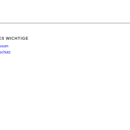
ES WICHTIGE
essum
schutz