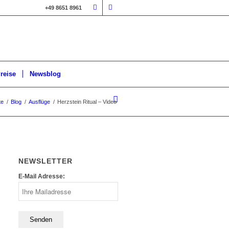
+49 8651 8961
reise
Newsblog
te
/
Blog
/
Ausflüge
/
Herzstein Ritual – Video
NEWSLETTER
E-Mail Adresse: