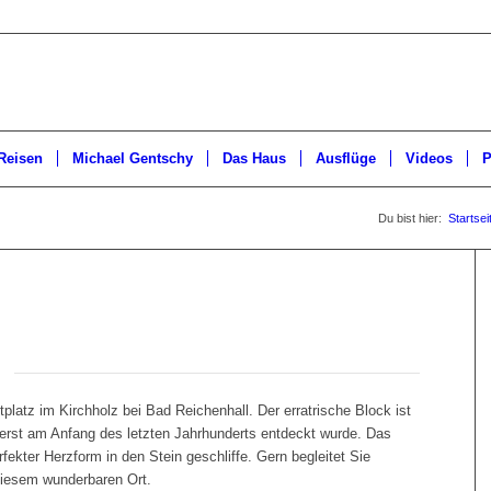
Reisen
Michael Gentschy
Das Haus
Ausflüge
Videos
P
Du bist hier:
Startsei
ftplatz im Kirchholz bei Bad Reichenhall. Der erratrische Block ist
er erst am Anfang des letzten Jahrhunderts entdeckt wurde. Das
fekter Herzform in den Stein geschliffe. Gern begleitet Sie
diesem wunderbaren Ort.