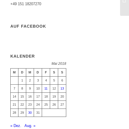
+49 151 18207270
AUF FACEBOOK
KALENDER
Mai 2018
M
D
M
D
F
S
S
1
2
3
4
5
6
7
8
9
10
11
12
13
14
15
16
17
18
19
20
21
22
23
24
25
26
27
28
29
30
31
« Dez.
Aug. »