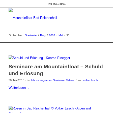
+49 8651 8961
Du bist hier:
Startseite
/
Blog
/
2018
/
Mai
/
30
Seminare am Mountainfloat – Schuld
und Erlösung
/
/
30. Mai 2018
in
Jahresprogramm
,
Seminare
,
Videos
von
volker lesch
Weiterlesen