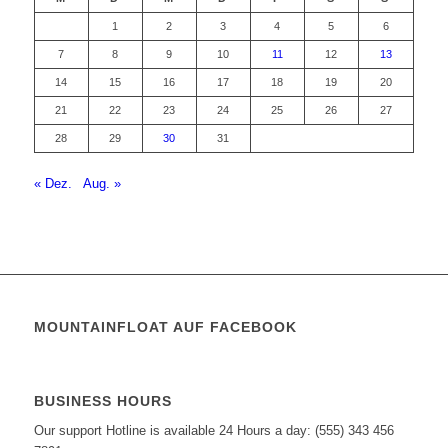
1
2
3
4
5
6
7
8
9
10
11
12
13
14
15
16
17
18
19
20
21
22
23
24
25
26
27
28
29
30
31
« Dez.
Aug. »
MOUNTAINFLOAT AUF FACEBOOK
BUSINESS HOURS
Our support Hotline is available 24 Hours a day: (555) 343 456