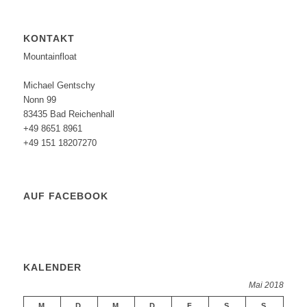
KONTAKT
Mountainfloat
Michael Gentschy
Nonn 99
83435 Bad Reichenhall
+49 8651 8961
+49 151 18207270
AUF FACEBOOK
KALENDER
Mai 2018
M
D
M
D
F
S
S