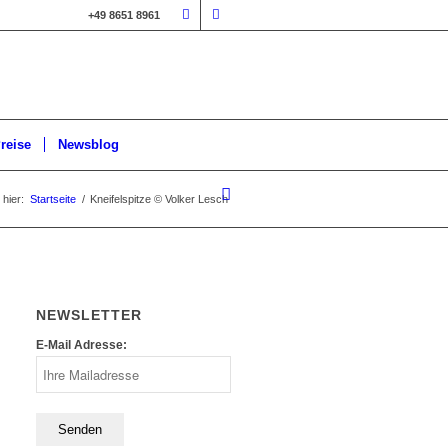
+49 8651 8961
reise
Newsblog
 hier:
Startseite
/
Kneifelspitze © Volker Lesch
NEWSLETTER
E-Mail Adresse: