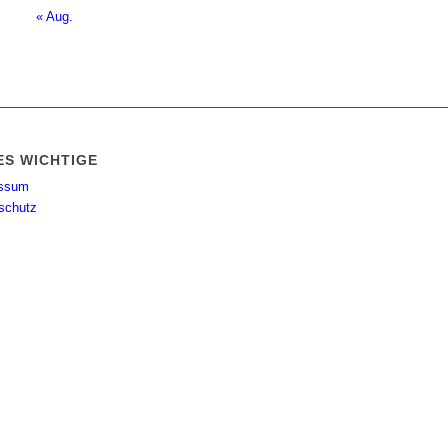
« Aug.
ES WICHTIGE
essum
schutz