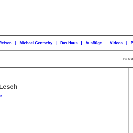
Reisen
Michael Gentschy
Das Haus
Ausflüge
Videos
P
Du bist
 Lesch
ch