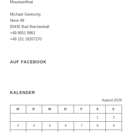
Mountainfloat
Michael Gentschy
Nonn 99
83435 Bad Reichenhall
+49 8651 8961
+49 151 18207270
AUF FACEBOOK
KALENDER
August 2026
M
D
M
D
F
S
S
1
2
3
4
5
6
7
8
9