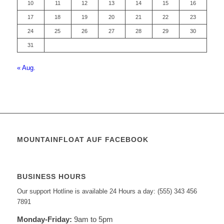
10
11
12
13
14
15
16
17
18
19
20
21
22
23
24
25
26
27
28
29
30
31
« Aug.
MOUNTAINFLOAT AUF FACEBOOK
BUSINESS HOURS
Our support Hotline is available 24 Hours a day: (555) 343 456
7891
Monday-Friday:
9am to 5pm