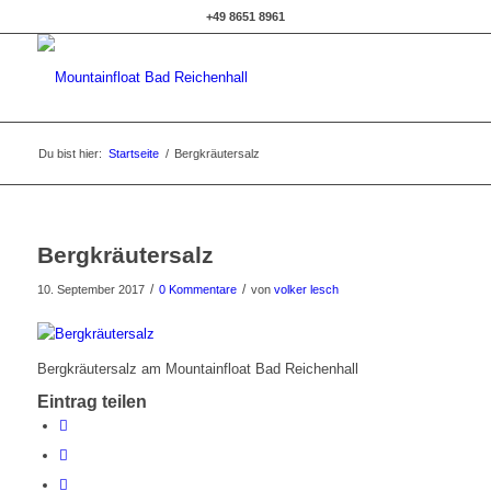
+49 8651 8961
Du bist hier:
Startseite
/
Bergkräutersalz
Bergkräutersalz
/
/
10. September 2017
0 Kommentare
von
volker lesch
Bergkräutersalz am Mountainfloat Bad Reichenhall
Eintrag teilen