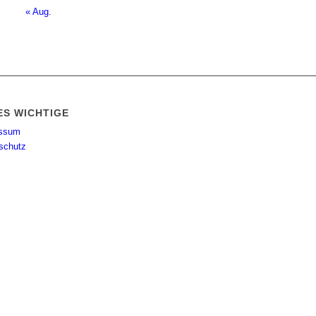
« Aug.
ES WICHTIGE
essum
schutz