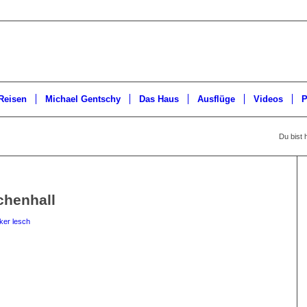
Reisen
Michael Gentschy
Das Haus
Ausflüge
Videos
P
Du bist h
chenhall
ker lesch