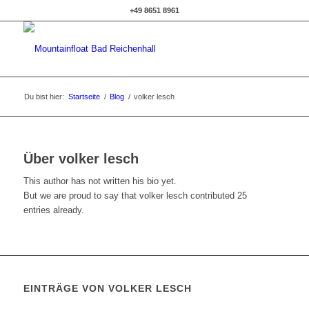
+49 8651 8961
Du bist hier:
Startseite
/
Blog
/
volker lesch
Über
volker lesch
This author has not written his bio yet.
But we are proud to say that
volker lesch
contributed 25
entries already.
EINTRÄGE VON VOLKER LESCH