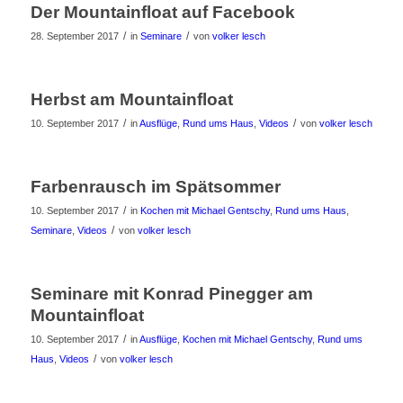
Der Mountainfloat auf Facebook
/
/
28. September 2017
in
Seminare
von
volker lesch
Herbst am Mountainfloat
/
/
10. September 2017
in
Ausflüge
,
Rund ums Haus
,
Videos
von
volker lesch
Farbenrausch im Spätsommer
/
10. September 2017
in
Kochen mit Michael Gentschy
,
Rund ums Haus
,
/
Seminare
,
Videos
von
volker lesch
Seminare mit Konrad Pinegger am
Mountainfloat
/
10. September 2017
in
Ausflüge
,
Kochen mit Michael Gentschy
,
Rund ums
/
Haus
,
Videos
von
volker lesch