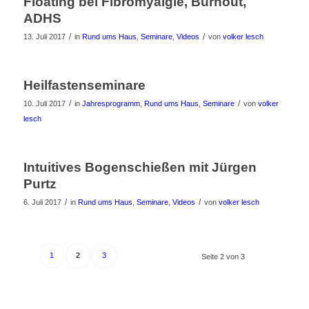
Floating bei Fibromyalgie, Burnout,
ADHS
/
/
13. Juli 2017
in
Rund ums Haus
,
Seminare
,
Videos
von
volker lesch
Heilfastenseminare
/
/
10. Juli 2017
in
Jahresprogramm
,
Rund ums Haus
,
Seminare
von
volker
lesch
Intuitives Bogenschießen mit Jürgen
Purtz
/
/
6. Juli 2017
in
Rund ums Haus
,
Seminare
,
Videos
von
volker lesch
1
2
3
Seite 2 von 3