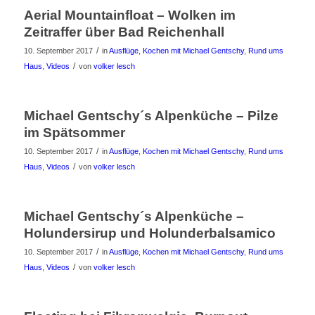
Aerial Mountainfloat – Wolken im
Zeitraffer über Bad Reichenhall
/
10. September 2017
in
Ausflüge
,
Kochen mit Michael Gentschy
,
Rund ums
/
Haus
,
Videos
von
volker lesch
Michael Gentschy´s Alpenküche – Pilze
im Spätsommer
/
10. September 2017
in
Ausflüge
,
Kochen mit Michael Gentschy
,
Rund ums
/
Haus
,
Videos
von
volker lesch
Michael Gentschy´s Alpenküche –
Holundersirup und Holunderbalsamico
/
10. September 2017
in
Ausflüge
,
Kochen mit Michael Gentschy
,
Rund ums
/
Haus
,
Videos
von
volker lesch