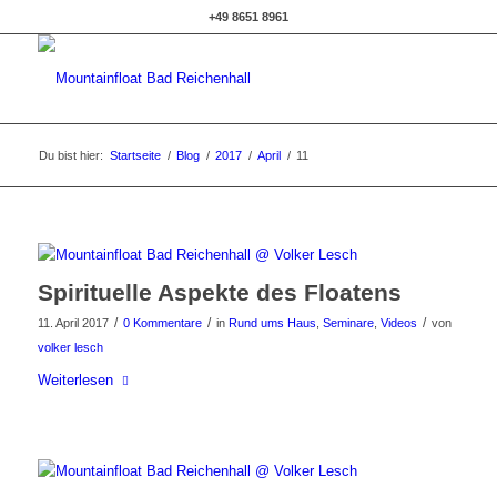
+49 8651 8961
Du bist hier:
Startseite
/
Blog
/
2017
/
April
/
11
Spirituelle Aspekte des Floatens
/
/
/
11. April 2017
0 Kommentare
in
Rund ums Haus
,
Seminare
,
Videos
von
volker lesch
Weiterlesen