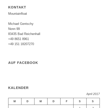
KONTAKT
Mountainfloat
Michael Gentschy
Nonn 99
83435 Bad Reichenhall
+49 8651 8961
+49 151 18207270
AUF FACEBOOK
KALENDER
April 2017
M
D
M
D
F
S
S