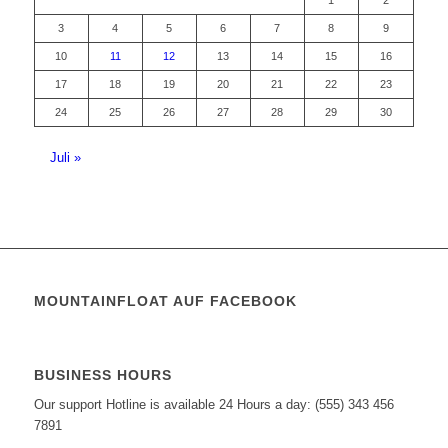
1
2
3
4
5
6
7
8
9
10
11
12
13
14
15
16
17
18
19
20
21
22
23
24
25
26
27
28
29
30
Juli »
MOUNTAINFLOAT AUF FACEBOOK
BUSINESS HOURS
Our support Hotline is available 24 Hours a day: (555) 343 456
7891