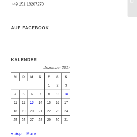
+49 151 18207270
AUF FACEBOOK
KALENDER
Dezember 2017
M
D
M
D
F
S
S
1
2
3
4
5
6
7
8
9
10
11
12
13
14
15
16
17
18
19
20
21
22
23
24
25
26
27
28
29
30
31
« Sep.
Mai »