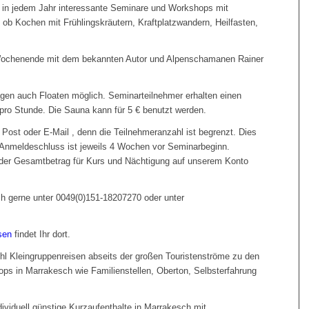
r in jedem Jahr interessante Seminare und Workshops mit
 ob Kochen mit Frühlingskräutern, Kraftplatzwandern, Heilfasten,
Wochenende mit dem bekannten Autor und Alpenschamanen Rainer
agen auch Floaten möglich. Seminarteilnehmer erhalten einen
 pro Stunde. Die Sauna kann für 5 € benutzt werden.
 Post oder E-Mail , denn die Teilnehmeranzahl ist begrenzt. Dies
. Anmeldeschluss ist jeweils 4 Wochen vor Seminarbeginn.
der Gesamtbetrag für Kurs und Nächtigung auf unserem Konto
h gerne unter 0049(0)151-18207270 oder unter
sen
findet Ihr dort.
 Kleingruppenreisen abseits der großen Touristenströme zu den
ps in Marrakesch wie Familienstellen, Oberton, Selbsterfahrung
dividuell günstige Kurzaufenthalte in Marrakesch mit