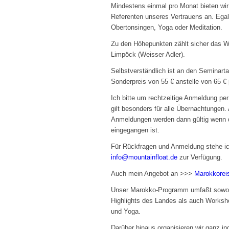
Mindestens einmal pro Monat bieten wi
Referenten unseres Vertrauens an. Egal
Obertonsingen, Yoga oder Meditation.
Zu den Höhepunkten zählt sicher das 
Limpöck (Weisser Adler).
Selbstverständlich ist an den Seminart
Sonderpreis von 55 € anstelle von 65 €
Ich bitte um rechtzeitige Anmeldung per
gilt besonders für alle Übernachtungen
Anmeldungen werden dann gültig wenn 
eingegangen ist.
Für Rückfragen und Anmeldung stehe ic
info@mountainfloat.de
zur Verfügung.
Auch mein Angebot an >>>
Marokkorei
Unser Marokko-Programm umfaßt sowohl
Highlights des Landes als auch Worksho
und Yoga.
Darüber hinaus organisieren wir ganz in