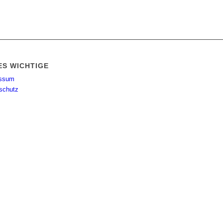
ES WICHTIGE
essum
schutz