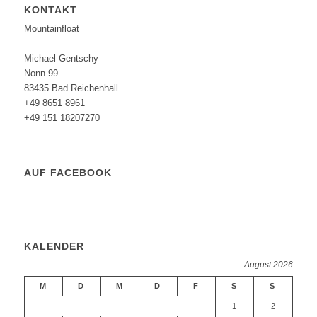
KONTAKT
Mountainfloat
Michael Gentschy
Nonn 99
83435 Bad Reichenhall
+49 8651 8961
+49 151 18207270
AUF FACEBOOK
KALENDER
August 2026
M
D
M
D
F
S
S
1
2