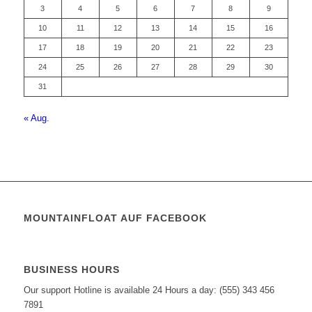
3
4
5
6
7
8
9
10
11
12
13
14
15
16
17
18
19
20
21
22
23
24
25
26
27
28
29
30
31
« Aug.
MOUNTAINFLOAT AUF FACEBOOK
BUSINESS HOURS
Our support Hotline is available 24 Hours a day: (555) 343 456
7891