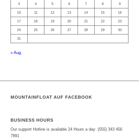
3
4
5
6
7
8
9
10
11
12
13
14
15
16
17
18
19
20
21
22
23
24
25
26
27
28
29
30
31
« Aug.
MOUNTAINFLOAT AUF FACEBOOK
BUSINESS HOURS
Our support Hotline is available 24 Hours a day: (555) 343 456
7891