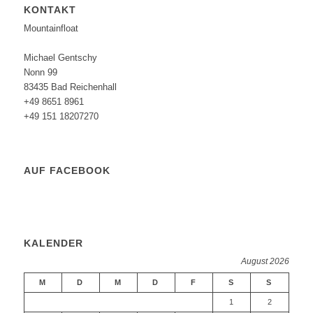
KONTAKT
Mountainfloat
Michael Gentschy
Nonn 99
83435 Bad Reichenhall
+49 8651 8961
+49 151 18207270
AUF FACEBOOK
KALENDER
August 2026
M
D
M
D
F
S
S
1
2