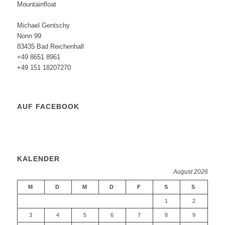
Mountainfloat
Michael Gentschy
Nonn 99
83435 Bad Reichenhall
+49 8651 8961
+49 151 18207270
AUF FACEBOOK
KALENDER
August 2026
M
D
M
D
F
S
S
1
2
3
4
5
6
7
8
9