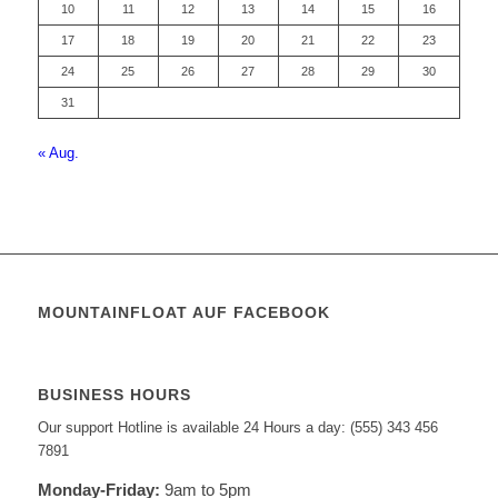
10
11
12
13
14
15
16
17
18
19
20
21
22
23
24
25
26
27
28
29
30
31
« Aug.
MOUNTAINFLOAT AUF FACEBOOK
BUSINESS HOURS
Our support Hotline is available 24 Hours a day: (555) 343 456
7891
Monday-Friday:
9am to 5pm