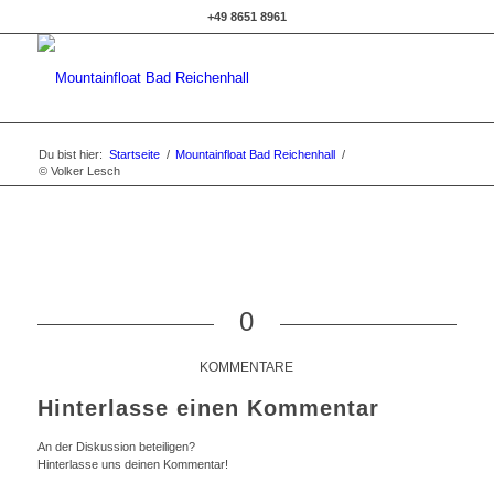
+49 8651 8961
Du bist hier:
Startseite
/
Mountainfloat Bad Reichenhall
/
© Volker Lesch
0
KOMMENTARE
Hinterlasse einen Kommentar
An der Diskussion beteiligen?
Hinterlasse uns deinen Kommentar!