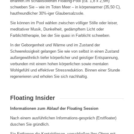
erfahren.Im schallisolierten Floating-Pool (ca. 1,8 x 2,5m)
schweben Sie – wie im Toten Meer – in körperwarmer (35,50 C),
hautfreundlicher 30%-iger Glaubersalzsole.
Sie können im Pool wählen zwischen völliger Stille oder leiser,
meditativer Musik, Dunkelheit, gedämpftem Licht oder
Farblichttherapie, bei der Sie quasi in Farblicht schweben.
In der Geborgenheit und Wärme und im Zustand der
Schwerelosigkeit gelangen Sie wie von selbst in einen Zustand
außergewöhnlich tiefer körperlicher und geistiger Entspannung,
verbunden mit einem hohen körperlichen sowie mentalen
Wohlgefühl und effektiver Stressreduktion. Binnen einer Stunde
regenerieren und erholen Sie sich nachhaltig.
Floating Insider
Informationen zum Ablauf der Floating Session
Nach einem ausführlichen Informations-gespräch (Erstfloater)
duschen Sie gründlich.
Sie Entfernen die Kontaktlinsen, verschließen Ihre Ohren mit